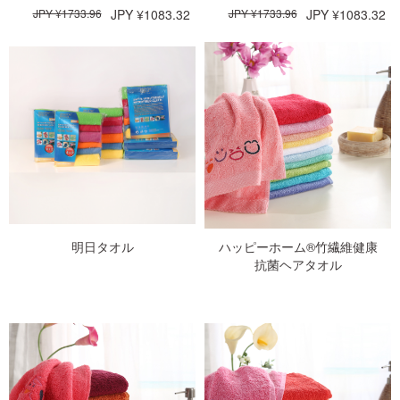
行用ジムタオル、毛髪乾燥タ
行用ジムタオル、毛髪乾燥用
JPY ¥1083.32
JPY ¥1083.32
JPY ¥1733.96
JPY ¥1733.96
オル、やわらかい、超吸収性
タオル、柔らかい、超吸収性
と速乾性、色あせがない、サ
と速乾性、色あせがない、サ
イズ35 &quot;x 75&quot;グレ
イズ35 &quot;×75&quot;、バ
ー
イオレット
明日タオル
ハッピーホーム®竹繊維健康
抗菌ヘアタオル