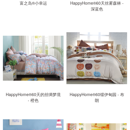
富之岛®小幸运
HappyHome®60天丝雾森林 -
深蓝色
HappyHome®60天的丝绸梦境
HappyHome®60缎伊甸园 - 布
- 橙色
朗