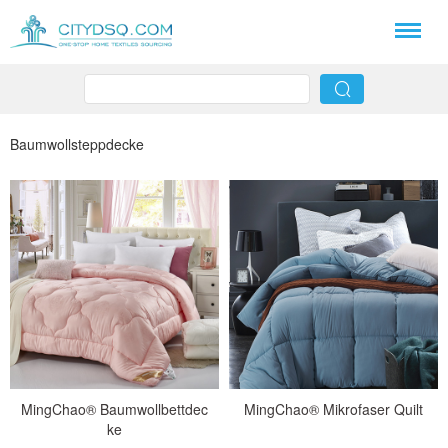
Baumwollsteppdecke
MingChao® Baumwollbettdec
MingChao® Mikrofaser Quilt
ke