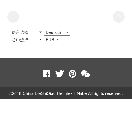
语言选择
货币选择
©2018 China DieShiQiao-Heimtextil-Nabe All rights reserved.